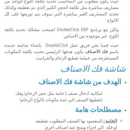
حيث يكون مطلوب من المحاسب تحديد تكلفة اللوح الواحد من
مصاريف مباشرة مثل تكلفة الحجر الكبير الذي تم تقطيعه وكذلك
تحديد المصاريف الغير مباشرة التي سوف يتم توزيعها على كل
الالواح
ولكن مع برنامج DoubleClick ERP اصبحت مشكلة تحديد تكلفة
اللوح غير موجوده من الاساس
حيث قمنا نحن فريق عمل DoubleClick بانشاء شاشة جديدة
باسم
فك الاصنا
ف
يكون هدفها الرئيسي تحديد تكلفة المكونات
المستخرجه من عملية تقطيع الرخام والجرانيت
شاشة فك الاصناف
الهدف من شاشة فك الاصناف
امكانية ادخال صنف ( خامة مثل حجر الرخام) وفك
(تقطيع) الصنف الي عدة مكونات (الواح الرخام)
مصطلحات هامة
الخامة :
المقصود بها الصنف المطلوب تقطيعه
او فكه الي اجزاء وينتج عنه اصناف اخرى