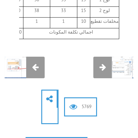
لوح 2
15
33
38
570
مخلفات تقطيع
10
1
1
10
اجمالي تكلفة المكونات
1150
5769