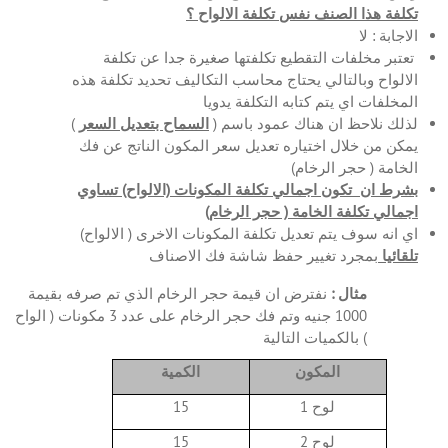
تكلفة هذا الصنف نفس تكلفة الالواح ؟
الاجابة : لا
تعتبر مخلفات التقطيع تكلفتها صغيرة جدا عن تكلفة
الالواح وبالتالي يحتاج محاسب التكاليف تحديد تكلفة هذه
المخلفات اي يتم كتابه التكلفة يدويا
لذلك نلاحظ ان هناك عمود باسم (
السماح بتعديل السعر
)
يمكن من خلال اختياره تعديل سعر المكون الناتج عن فك
الخامة ( حجر الرخام)
بشرط ان تكون اجمالي تكلفة المكونات (الالواح) تساوي
اجمالي تكلفة الخامة ( حجر الرخام)
اي انه سوف يتم تعديل تكلفة المكونات الاخرى ( الالواح)
تلقائيا
بمجرد تغيير حفظ شاشة فك الاصناف
مثال :
نفترض ان قيمة حجر الرخام الذي تم صرفه بقيمة
1000 جنيه وتم فك حجر الرخام على عدد 3 مكونات ( الواح
) بالكميات التالية
المكون
الكمية
لوح 1
15
لوح 2
15