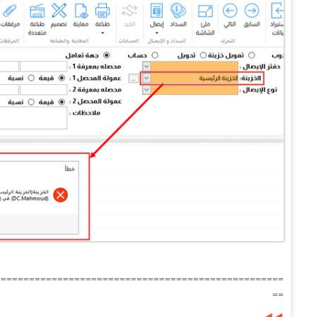
===================================================
==