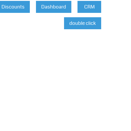
Discounts
Dashboard
CRM
double click