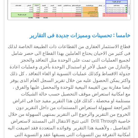
خامسا : تحسينات ومميزات جديدة فى التقارير
قطاع الاستثمار العقارى من القطاعات ذات الطبيعة الخاصة لذلك
فى كثير من الاحيان يحتاج العاملين بهذا القطاع الى حصر شامل
لجميع العمليات التى تمت على الوحدة مثل التعاقد والحجز
والتنازل من عميل لأخر او استبدال الوحدة بأخرى وعمليات اعادة
جدولة الاقساط وكذلك عمليات التسوية او الغاء التعاقد ، كل ذلك
واكثر يمكن الحصول عليه من خلال تقرير السجل العام الذى يوفر
ايضا مقارنة بين القيمة البيعية للوحدة والمحصل عليها والفرق ،
مع امكانية استعراض موقف التحصيل حسب حالة الشيكات
مستلمة او محصلة ، كذلك فإن هذا التقرير مفيد جدا فى اغراض
المراجعة لسهولة استعراض المستندات من داخل التقرير دون
الخروج من التقرير والرجوع الى التقرير بمنتهى السهولة من خلال
خاصية Drill Through التى تتيح الانتقال الى المستند لاستعراض
التفاصيل ، ولأهمية هذا التقرير وفوائده المتعددة فقد اضيفت اليه
امكانية التفرقة بين التسويات التى يسبقها عقد و التسوية التى