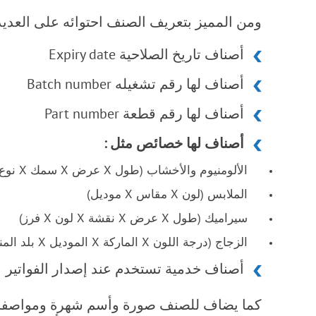
ومن المميز بتعريف الصنف احتوائه على العديد
أصناف تاريخ الصلاحية Expiry date
أصناف لها رقم تشغيله Batch number
أصناف لها رقم قطعة Part number
أصناف لها خصائص مثل :
الألومنيوم والأخشاب (طول X عرض X سمك X نوع)
الملابس (لون X مقاس X موديل)
سيراميك (طول X عرض X نقشة X لون X فرز)
الزجاج (درجة اللون X الماركة X الموديل X بلد المنشأ)
أصناف خدمية تستخدم عند إصدار الفواتير
كما يضاف للصنف صورة وأسم شهرة ومواصفات 