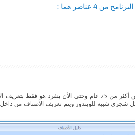
ن 4 عناصر هما :
منذ بداية تصميم برنامج Double Click ERP من أكثر من 25 عام وحت
ل شجري شبيه للويندوز ويتم تعريف الأصناف من داخل