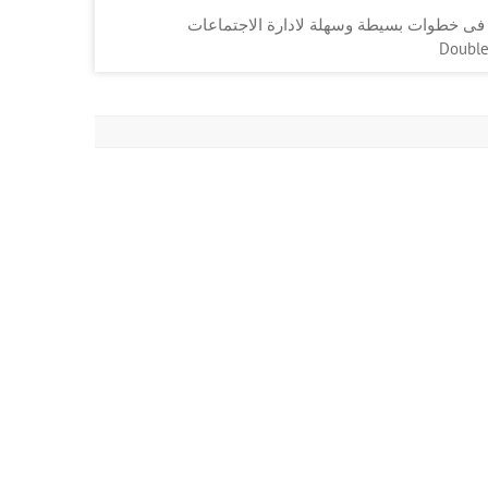
ى هذا المقال نستعرض طريقة استخدام برنامج TeamViewer فى خطوات بسيطة وسهلة لادارة الاجتماعات